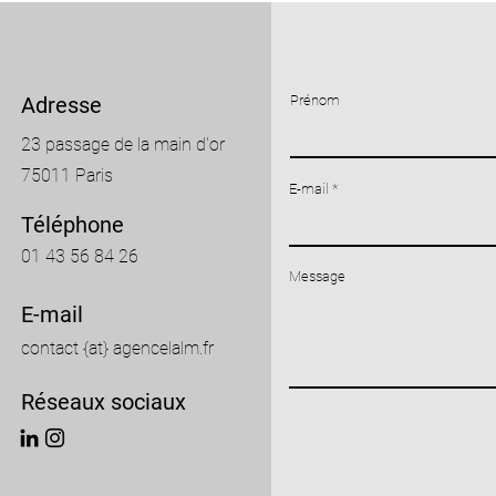
Adresse
Prénom
23 passage de la main d'or
75011 Paris
E-mail
Téléphone
01 43 56 84 26
Message
E-mail
contact {at} agencelalm.fr
Réseaux sociaux