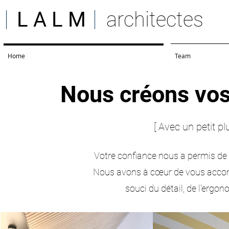
L A L M
architectes
Home
Team
Nous créons vos
[ Avec un petit pl
Votre confiance nous a permis de r
Nous avons à cœur de vous accom
souci du détail, de l'ergo