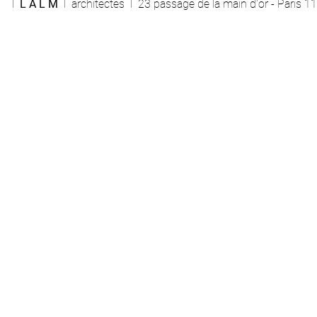
l
L A L M
l architectes l 23 passage de la main d'or - Paris 1